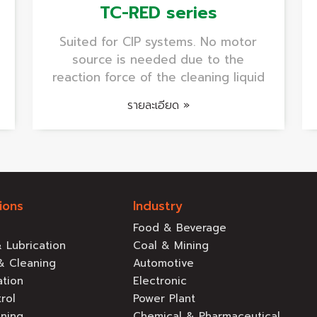
TC-RED series
Suited for CIP systems. No motor
source is needed due to the
reaction force of the cleaning liquid
รายละเอียด »
ions
Industry
Food & Beverage
 Lubrication
Coal & Mining
& Cleaning
Automotive
ation
Electronic
rol
Power Plant
aning
Chemical & Pharmaceutical