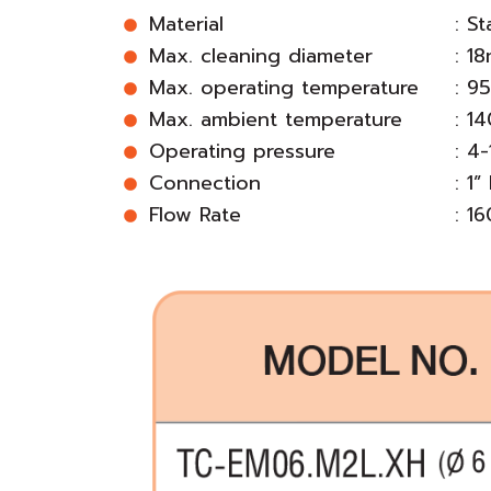
Material
: S
Max. cleaning diameter
: 1
Max. operating temperature
: 9
Max. ambient temperature
: 1
Operating pressure
: 4
Connection
: 1
Flow Rate
: 1