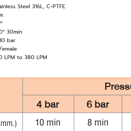
tainless Steel 316L, C-PTFE
8m
5º
40° 30min
-10 bar
” Female
60 LPM to 380 LPM