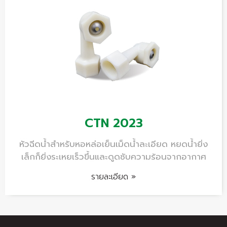
CTN 2023
หัวฉีดน้ำสำหรับหอหล่อเย็นเม็ดน้ำละเอียด หยดน้ำยิ่ง
เล็กก็ยิ่งระเหยเร็วขึ้นและดูดซับความร้อนจากอากาศ
รายละเอียด »