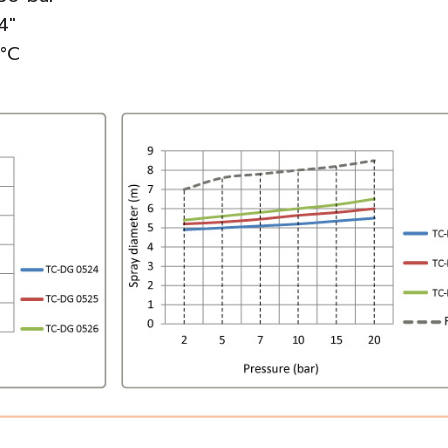
/4"
5°C